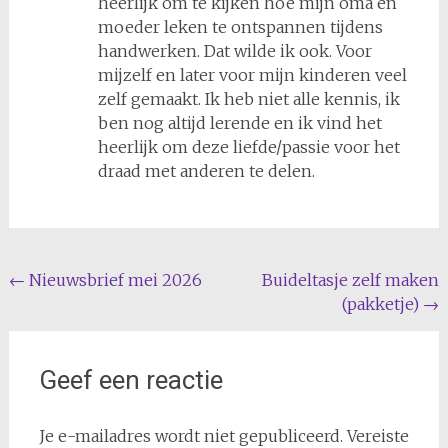
heerlijk om te kijken hoe mijn oma en
moeder leken te ontspannen tijdens
handwerken. Dat wilde ik ook. Voor
mijzelf en later voor mijn kinderen veel
zelf gemaakt. Ik heb niet alle kennis, ik
ben nog altijd lerende en ik vind het
heerlijk om deze liefde/passie voor het
draad met anderen te delen.
Bericht
←
Nieuwsbrief mei 2026
Buideltasje zelf maken
(pakketje)
→
navigatie
Geef een reactie
Je e-mailadres wordt niet gepubliceerd.
Vereiste