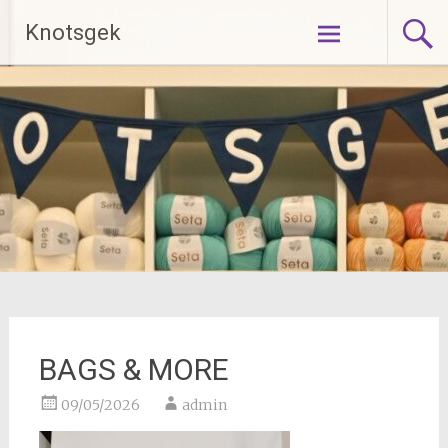
Ga
Knotsgek
naar
de
inhoud
BAGS & MORE
09/05/2026
admin