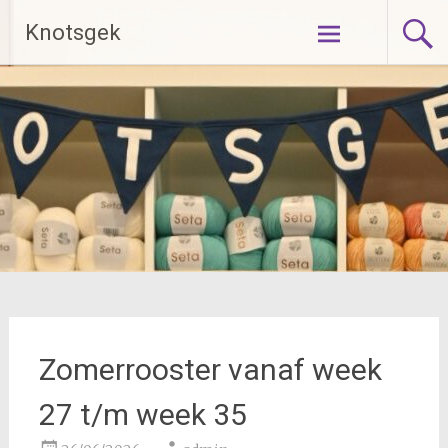
Ga
Knotsgek
naar
de
inhoud
Zomerrooster vanaf week
27 t/m week 35