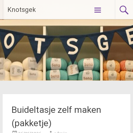
Ga
Knotsgek
naar
de
inhoud
Buideltasje zelf maken
(pakketje)