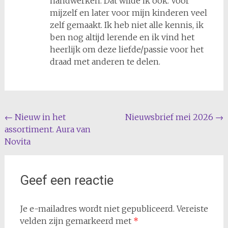
handwerken. Dat wilde ik ook. Voor
mijzelf en later voor mijn kinderen veel
zelf gemaakt. Ik heb niet alle kennis, ik
ben nog altijd lerende en ik vind het
heerlijk om deze liefde/passie voor het
draad met anderen te delen.
Bericht
←
Nieuw in het
Nieuwsbrief mei 2026
→
assortiment. Aura van
navigatie
Novita
Geef een reactie
Je e-mailadres wordt niet gepubliceerd.
Vereiste
velden zijn gemarkeerd met
*